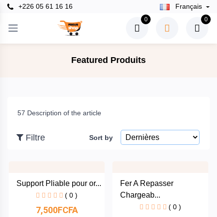
+226 05 61 16 16
Français
×
0
0
Filtre
Featured Produits
Prix
57 Description of the article
To
Filtre
Sort by
recherche
Support Pliable pour or...
Fer A Repasser
Marques
Chargeab...
( 0 )
( 0 )
7,500FCFA