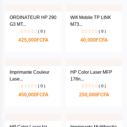
& Tablettes
Gnouma
ORDINATEUR HP 290
Wifi Mobile TP LINK
Électronique
G3 MT...
M73...
JBL
( 0 )
( 0 )
Beauté
425,000FCFA
40,000FCFA
&
Heipu
Hygiène
Samsung
Produits
pour
Mas
bébés
Imprimante Couleur
HP Color Laser MFP
Distribution
Lase...
178n...
( 0 )
( 0 )
Informatique
Tovio
450,000FCFA
250,000FCFA
Mode
Huawei
Femme
Faso
Mode
HP Color LaserJet
Imprimante Multifonctio...
Homme