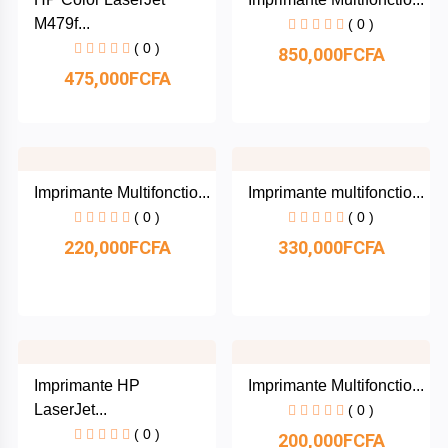
Dafani
M479f...
( 0 )
( 0 )
850,000FCFA
Oraimo
475,000FCFA
Synix
Tecno
Imprimante Multifonctio...
Imprimante multifonctio...
Hikvision
( 0 )
( 0 )
220,000FCFA
330,000FCFA
Kingston
Transcend
Acer
Imprimante HP
Imprimante Multifonctio...
LaserJet...
( 0 )
Epson
( 0 )
200,000FCFA