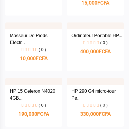
15,000FCFA
Boisson
Yamaha
Masseur De Pieds
Ordinateur Portable HP...
Electr...
( 0 )
( 0 )
Xiaomi
400,000FCFA
10,000FCFA
Apple
Catégories
Binatone
HP 15 Celeron N4020
HP 290 G4 micro-tour
Nasco
+
Marques
4GB...
Pe...
( 0 )
( 0 )
Hasmax
+
Supermarché
190,000FCFA
330,000FCFA
Boreal
Téléphones