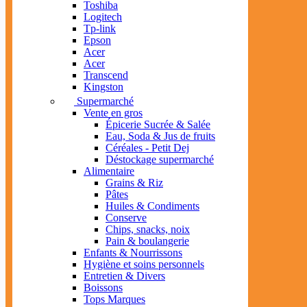
Toshiba
Logitech
Tp-link
Epson
Acer
Acer
Transcend
Kingston
Supermarché
Vente en gros
Épicerie Sucrée & Salée
Eau, Soda & Jus de fruits
Céréales - Petit Dej
Déstockage supermarché
Alimentaire
Grains & Riz
Pâtes
Huiles & Condiments
Conserve
Chips, snacks, noix
Pain & boulangerie
Enfants & Nourrissons
Hygiène et soins personnels
Entretien & Divers
Boissons
Tops Marques