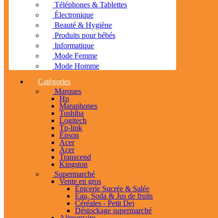
Téléphones & Tablettes
Électronique
Beauté & Hygiène
Produits pour bébés
Informatique
Mode Femme
Mode Homme
Catégories
Marques
Hp
Maraphones
Toshiba
Logitech
Tp-link
Epson
Acer
Acer
Transcend
Kingston
Supermarché
Vente en gros
Épicerie Sucrée & Salée
Eau, Soda & Jus de fruits
Céréales - Petit Dej
Déstockage supermarché
Alimentaire