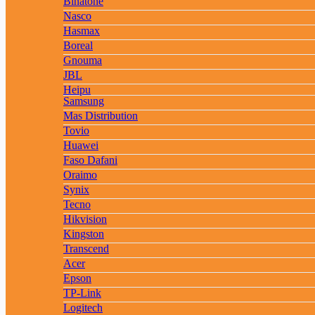
Binatone
Nasco
Hasmax
Boreal
Gnouma
JBL
Heipu
Samsung
Mas Distribution
Tovio
Huawei
Faso Dafani
Oraimo
Synix
Tecno
Hikvision
Kingston
Transcend
Acer
Epson
TP-Link
Logitech