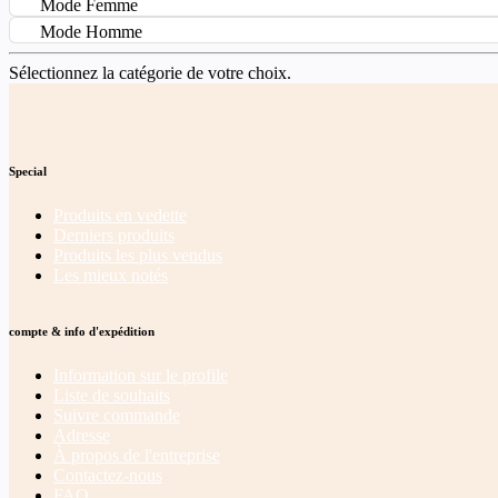
Mode Femme
Mode Homme
Sélectionnez la catégorie de votre choix.
Special
Produits en vedette
Derniers produits
Produits les plus vendus
Les mieux notés
compte & info d'expédition
Information sur le profile
Liste de souhaits
Suivre commande
Adresse
À propos de l'entreprise
Contactez-nous
FAQ