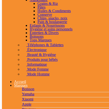
Grains & Riz
Pâtes
Huiles & Condiments
Conserve
Chips, snacks, noix
Pain & boulangerie
Enfants & Nourrissons
Hygiène et soins personnels
Entretien & Divers
Boissons
Tops Marques
Téléphones & Tablettes
Électronique
Beauté & Hygiène
Produits pour bébés
Informatique
Mode Femme
Mode Homme
Accueil
Marques
Boisson
Yamaha
Xiaomi
Apple