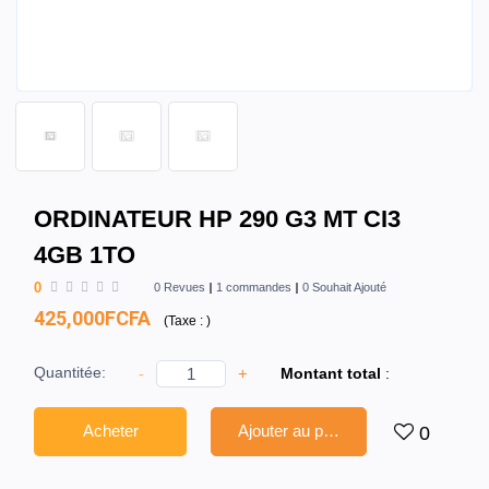
ORDINATEUR HP 290 G3 MT CI3
4GB 1TO
0
0 Revues
1 commandes
0 Souhait Ajouté
425,000FCFA
(
Taxe :
)
Quantitée:
-
+
Montant total
:
Acheter
Ajouter au panier
0