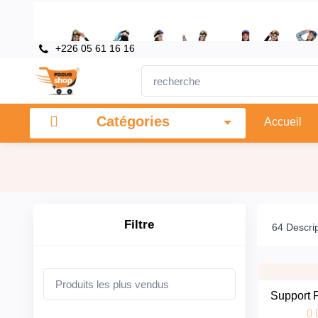
×
Filtre
+226 05 61 16 16
Prix
Catégories
Accueil
To
recherche
Filtre
64 Descrip
Marques
Support P