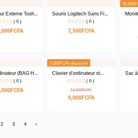
85,000F
r Externe Tosh...
Souris Logitech Sans Fi...
Monit
( 0 )
( 0 )
,000FCFA
7,500FCFA
3,500FCFA désactivé
inateur (BAG H...
Clavier d'ordinateur st...
Sac à 
( 0 )
( 0 )
,000FCFA
12,500FCFA
9,000FCFA
2
3
4
›