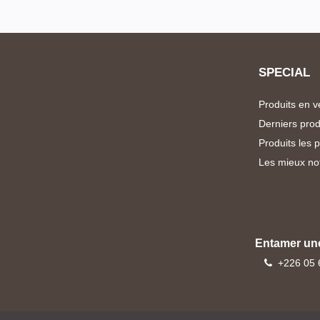
Gadgets
75
TP-
HP
46
Link
Logitech
SPECIAL
Produits en v
Toshiba
Derniers prod
Produits les 
Maraphones
Les mieux no
Gadgets
HP
Entamer un
+226 05 