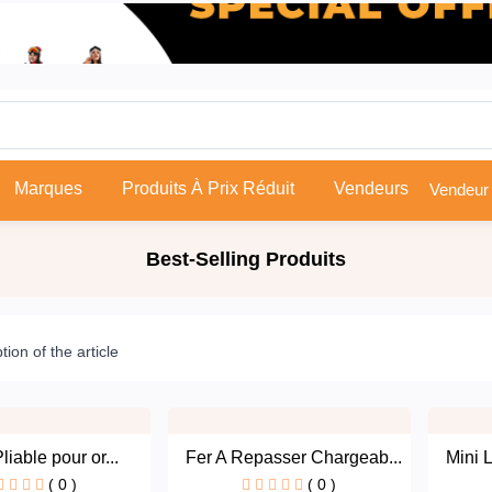
Marques
Produits À Prix Réduit
Vendeurs
Best-Selling Produits
tion of the article
liable pour or...
Fer A Repasser Chargeab...
Mini 
( 0 )
( 0 )