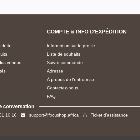
COMPTE & INFO D'EXPÉDITION
edette
Information sur le profile
uits
Liste de souhaits
plus vendus
Suivre commande
tés
Adresse
À propos de l'entreprise
Contactez-nous
FAQ
e conversation
61 16 16
support@focushop.africa
Ticket d'assistance