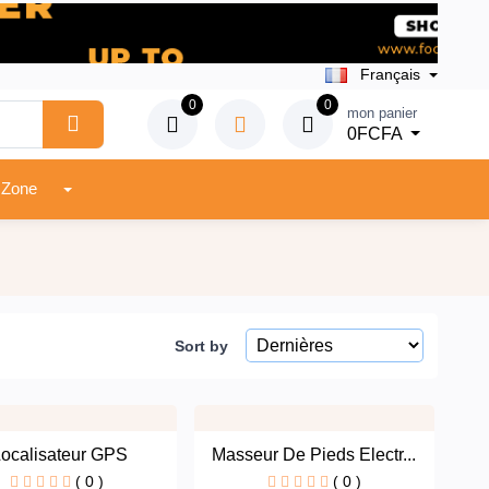
Français
0
0
mon panier
0FCFA
Vendeur Zone
Sort by
Localisateur GPS
Masseur De Pieds Electr...
( 0 )
( 0 )