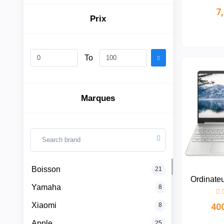
7
Prix
Boisson
To
Yamaha
Xiaomi
Marques
Apple
Catégories
Binatone
Nasco
+
Boisson
Marques
21
Ordinateu
Yamaha
8
Hasmax
+
Supermarché
Xiaomi
40
8
Boreal
Téléphones
Apple
25