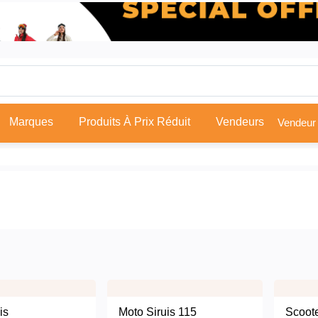
Marques
Produits À Prix Réduit
Vendeurs
is
Moto Siruis 115
Scoot