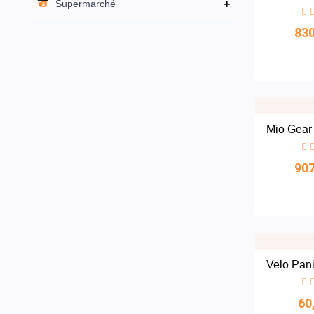
Supermarché
+
83
Mio Gear
90
Velo Panie
60