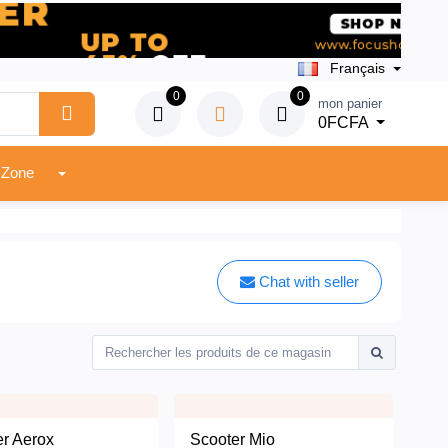
Français
0
0
mon panier
0FCFA
Vendeur Zone
Chat with seller
er Aerox
Scooter Mio