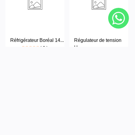
Réfrigérateur Boréal 14...
Régulateur de tension
H...
( 0 )
( 0 )
135,000FCFA
16,000FCFA
‹
1
2
›