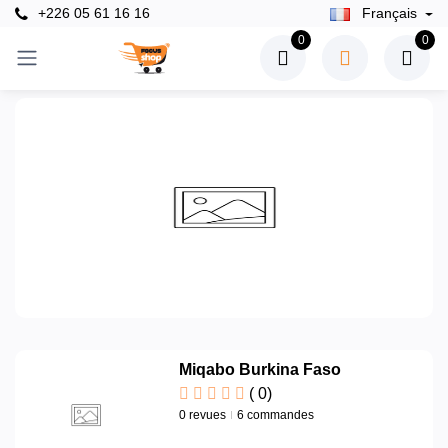
+226 05 61 16 16
Français
0
0
Catégories
Électronique
Supermarché
+
Miqabo Burkina Faso
(
0
)
0 revues
6 commandes