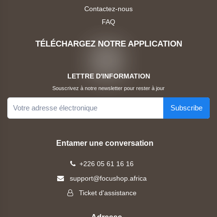
& Tablettes
Contactez-nous
Gnouma
FAQ
Électronique
JBL
TÉLÉCHARGEZ NOTRE APPLICATION
Beauté
&
Heipu
LETTRE D'INFORMATION
Hygiène
Souscrivez à notre newsletter pour rester à jour
Samsung
Produits
Subscribe
pour
Mas
bébés
Distribution
Entamer une conversation
Informatique
Tovio
+226 05 61 16 16
Mode
support@focushop.africa
Huawei
Femme
Ticket d'assistance
Faso
Mode
Homme