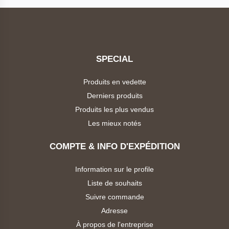
Boisson
SPECIAL
Yamaha
Produits en vedette
Xiaomi
Derniers produits
Produits les plus vendus
Apple
Les mieux notés
Catégories
Binatone
COMPTE & INFO D'EXPÉDITION
Nasco
Information sur le profile
+
Marques
Liste de souhaits
Hasmax
Suivre commande
+
Supermarché
Adresse
Boreal
À propos de l'entreprise
Téléphones