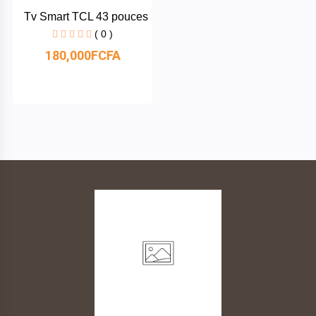
& Tablettes
Tv Smart TCL 43 pouces
Gnouma
( 0 )
Électronique
180,000FCFA
JBL
Beauté
&
Heipu
Hygiène
Samsung
Produits
pour
Mas
bébés
Distribution
Informatique
Tovio
Mode
Huawei
Femme
Faso
Mode
Homme