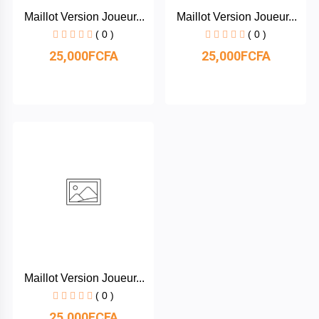
& Tablettes
Maillot Version Joueur...
Maillot Version Joueur...
Gnouma
( 0 )
( 0 )
Électronique
25,000FCFA
25,000FCFA
JBL
Beauté
&
Heipu
Hygiène
Samsung
Produits
pour
Mas
bébés
Distribution
Informatique
Tovio
Mode
Huawei
Femme
Maillot Version Joueur...
( 0 )
Faso
Mode
25,000FCFA
Homme