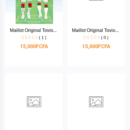
Boisson
Maillot Original Tovio...
Maillot Original Tovio...
Yamaha
( 1 )
( 0 )
15,000FCFA
15,000FCFA
Xiaomi
Apple
Catégories
Binatone
Nasco
+
Marques
Hasmax
+
Supermarché
Boreal
Téléphones