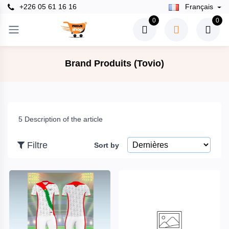
+226 05 61 16 16
Français
×
0
0
Filtre
Brand Produits (Tovio)
Prix
5 Description of the article
To
Filtre
Sort by
recherche
Marques